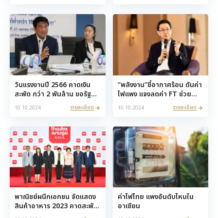
วันแรงงานปี 2566 คาดเงิน
“พลังงาน”ชี้อากาศร้อน ดันค่า
สะพัด กว่า 2 พันล้าน ขอรัฐ
ไฟแพง แจงลดค่า FT ช่วย
ใหม่ดูแล สวัสดิการ
เหลือ 80%ของผู้ใช้ทั้งหมด
รายละเอียด
รายละเอียด
10.10.2024
10.10.2024
พาณิชย์ผนึกเอกชน จัดแสดง
ค่าไฟไทย แพงอันดับไหนใน
สินค้าอาหาร 2023 คาดสะพัด
อาเซียน
70,000 ล้าน