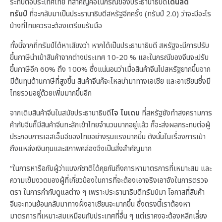
ระทบต่อประเทศไทย ที่สำคัญคือในกรณีของประธานาธิบดี
โดนัลด์
ทรัมป์
ที่จะกลับมาเป็นประธานาธิบดีสหรัฐอีกครั้ง (ทรัมป์ 2.0) ว่าจะมีอะไร
บ้างที่ไทยควรจะต้องเตรียมรับมือ
ทั้งนี้จากที่ทรัมป์ได้หาเสียงว่า หากได้เป็นประธานาธิบดี สหรัฐจะมีการปรับ
ขึ้นภาษีนำเข้าสินค้าจากต่างประเทศ 10-20 % และในกรณีของจีนจะปรับ
ขึ้นภาษีอีก 60% ถึง 100% ซึ่งแน่นอนว่าเมื่อสินค้าจีนไปสหรัฐยากขึ้นจาก
มีต้นทุนด้านภาษีที่สูงขึ้น สินค้าจีนก็จะไหลบ่ามาทางเอเชีย และอาเซียนซึ่งมี
ไทยรวมอยู่ด้วยเพิ่มมากขึ้นอีก
จากเดิมสินค้าจีนในสมัยประธานาธิบดี
โจ ไบเดน
ที่สหรัฐยังทำสงครามการ
ค้ากับจีนก็มีสินค้าจีนทะลักเข้าไทยจำนวนมากอยู่แล้ว ก็จะส่งผลกระทบต่อผู้
ประกอบการเอสเอ็มอีของไทยอย่างรุนแรงมากขึ้น ดังนั้นในเรื่องการเข้า
ถึงแหล่งเงินทุนและสภาพคล่องจึงเป็นสิ่งสำคัญมาก
“ในการหารือกับผู้ว่าแบงก์ชาติได้คุยกันถึงการหามาตรการที่เหมาะสม และ
ความเข้มงวดของผู้ที่เกี่ยวข้องในการที่จะต้องเอาจริงเอาจังในการตรวจ
ตรา ในการกำกับดูแลต่าง ๆ เพราะประธานาธิบดีทรัมป์มา โอกาสที่สินค้า
จีนจะทวนย้อนกลับมาทางฝั่งอาเซียนจะมากขึ้น ซึ่งตรงนี้เราต้องหา
มาตรการที่เหมาะสมเหมือนกับประเทศที่อื่น ๆ แต่เราคงจะต้องหลีกเลี่ยง