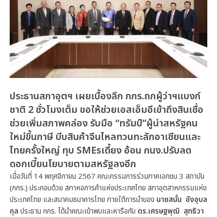
ประธานสภาอุตฯ เผยเบื้องลึก กกร.ถกผู้ว่าฯแบงก์
ชาติ 2 ชั่วโมงเต็ม ขอให้ช่วยเอสเอ็มอีเข้าถึงสินเชื่อ
ช่วยเพิ่มสภาพคล่อง รับมือ “ทรัมป์”ผู้นำสหรัฐคน
ใหม่ขึ้นภาษี บีบสินค้าจีนไหลทวนทะลักอาเซียนและ
ไทยครั้งใหญ่ ทุบ SMEsเดี้ยง อ้อน กนง.ปรับลด
ดอกเบี้ยนโยบายตามสหรัฐลงอีก
เมื่อวันที่ 14 พฤศจิกายน 2567 คณะกรรมการร่วมภาคเอกชน 3 สถาบัน
(กกร.) ประกอบด้วย สภาหอการค้าแห่งประเทศไทย สภาอุตสาหกรรมแห่ง
ประเทศไทย และสมาคมธนาคารไทย ภายใต้การนำของ
นายสนั่น อังอุบล
กุล
ประธาน กกร. ได้นำคณะเข้าพบและหารือกับ
ดร.เศรษฐพุฒิ สุทธิวา