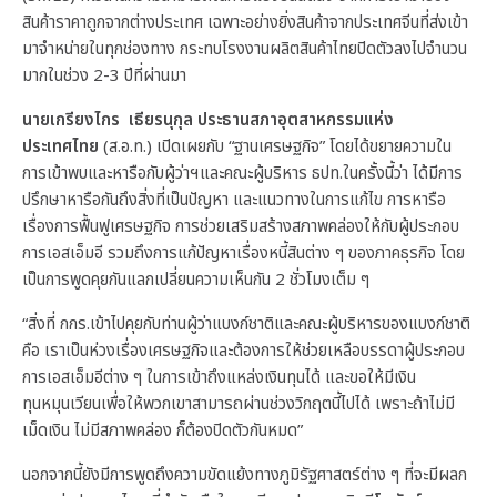
สินค้าราคาถูกจากต่างประเทศ เฉพาะอย่างยิ่งสินค้าจากประเทศจีนที่ส่งเข้า
มาจำหน่ายในทุกช่องทาง กระทบโรงงานผลิตสินค้าไทยปิดตัวลงไปจำนวน
มากในช่วง 2-3 ปีที่ผ่านมา
นายเกรียงไกร เธียรนุกุล ประธานสภาอุตสาหกรรมแห่ง
ประเทศไทย
(ส.อ.ท.) เปิดเผยกับ “ฐานเศรษฐกิจ” โดยได้ขยายความใน
การเข้าพบและหารือกับผู้ว่าฯและคณะผู้บริหาร ธปท.ในครั้งนี้ว่า ได้มีการ
ปรึกษาหารือกันถึงสิ่งที่เป็นปัญหา และแนวทางในการแก้ไข การหารือ
เรื่องการฟื้นฟูเศรษฐกิจ การช่วยเสริมสร้างสภาพคล่องให้กับผู้ประกอบ
การเอสเอ็มอี รวมถึงการแก้ปัญหาเรื่องหนี้สินต่าง ๆ ของภาคธุรกิจ โดย
เป็นการพูดคุยกันแลกเปลี่ยนความเห็นกัน 2 ชั่วโมงเต็ม ๆ
“สิ่งที่ กกร.เข้าไปคุยกับท่านผู้ว่าแบงก์ชาติและคณะผู้บริหารของแบงก์ชาติ
คือ เราเป็นห่วงเรื่องเศรษฐกิจและต้องการให้ช่วยเหลือบรรดาผู้ประกอบ
การเอสเอ็มอีต่าง ๆ ในการเข้าถึงแหล่งเงินทุนได้ และขอให้มีเงิน
ทุนหมุนเวียนเพื่อให้พวกเขาสามารถผ่านช่วงวิกฤตนี้ไปได้ เพราะถ้าไม่มี
เม็ดเงิน ไม่มีสภาพคล่อง ก็ต้องปิดตัวกันหมด”
นอกจากนี้ยังมีการพูดถึงความขัดแย้งทางภูมิรัฐศาสตร์ต่าง ๆ ที่จะมีผลก