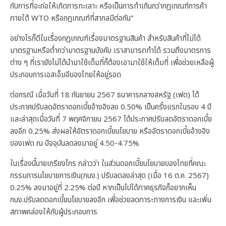
กับการที่จะก่อให้เกิดการทะเลาะ หรือเป็นการทำเกินกว่ากฎเกณฑ์การค้า
ภายใต้ WTO หรือกฎเกณฑ์ที่สากลมีต่อกัน”
อย่างไรก็ดีในเรื่องกฎเกณฑ์เรื่องมาตรฐานสินค้า สำหรับสินค้าที่ไม่ได้
มาตรฐานหรือต่ำกว่ามาตรฐานบังคับ เราสามารถทำได้ รวมถึงมาตรการ
ต่าง ๆ ที่เรายังไม่ได้นำมาใช้เต็มที่ก็ต้องเอามาใช้ให้เต็มที่ เพื่อช่วยเหลือผู้
ประกอบการเอสเอ็มอีของไทยให้อยู่รอด
ต่อกรณี เมื่อวันที่ 18 กันยายน 2567 ธนาคารกลางสหรัฐ (เฟด) ได้
ประกาศปรับลดอัตราดอกเบี้ยอ้างอิงลง 0.50% เป็นครั้งแรกในรอบ 4 ปี
และล่าสุดเมื่อวันที่ 7 พฤศจิกายน 2567 ได้ประกาศปรับลดอัตราดอกเบี้ย
ลงอีก 0.25% ส่งผลให้อัตราดอกเบี้ยนโยบาย หรืออัตราดอกเบี้ยอ้างอิง
ของเฟด ณ ปัจจุบันลดลงมาอยู่ 4.50-4.75%
ในเรื่องนี้นายเกรียงไกร กล่าวว่า ในส่วนดอกเบี้ยนโยบายของไทยที่คณะ
กรรมการนโยบายการเงิน(กนง.) ปรับลดลงล่าสุด (เมื่อ 16 ต.ค. 2567)
0.25% ลงมาอยู่ที่ 2.25% ต่อปี หากเป็นไปได้ภาคธุรกิจก็อยากเห็น
กนง.ปรับลดดอกเบี้ยนโยบายลงอีก เพื่อช่วยลดภาระทางการเงิน และเพิ่ม
สภาพคล่องให้กับผู้ประกอบการ