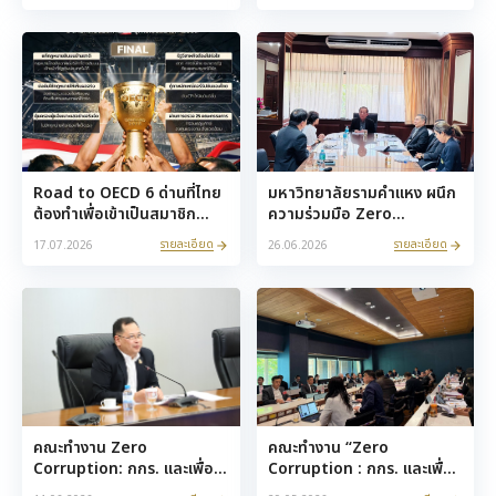
Dialogue: ปิดห้องเคลียร์ปม:
วางกลไกจัดการปัญหาสินบน
ปราบทุจริตเชิงโครงสร้าง” ชู
จับมือภาคเอกชนปฏิรูประบบ
Data และเทคโนโลยีขับ
อนุญาตและบริการรัฐ สร้าง
เคลื่อนการปฏิรูป ยกระดับ
ความเชื่อมั่นไทย มุ่งสู่เป้า
ความโปร่งใสไทยสู่มาตรฐาน
หมาย OECD
OECD
Road to OECD 6 ด่านที่ไทย
มหาวิทยาลัยรามคำแหง ผนึก
ต้องทำเพื่อเข้าเป็นสมาชิก
ความร่วมมือ Zero
OECD
Corruption เดินหน้าขับ
รายละเอียด
รายละเอียด
17.07.2026
26.06.2026
เคลื่อนงานวิชาการต้าน
คอร์รัปชัน
คณะทำงาน Zero
คณะทำงาน “Zero
Corruption: กกร. และเพื่อน
Corruption : กกร. และเพื่อน
ไม่ทน เข้าพบ นายปกรณ์ นิล
ไม่ทน” เข้าร่วมประชุมคณะ